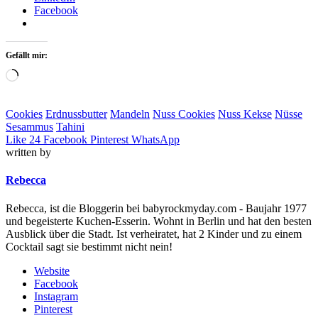
Facebook
Gefällt mir:
Loading…
Cookies
Erdnussbutter
Mandeln
Nuss Cookies
Nuss Kekse
Nüsse
Sesammus
Tahini
Like
24
Facebook
Pinterest
WhatsApp
written by
Rebecca
Rebecca, ist die Bloggerin bei babyrockmyday.com - Baujahr 1977
und begeisterte Kuchen-Esserin. Wohnt in Berlin und hat den besten
Ausblick über die Stadt. Ist verheiratet, hat 2 Kinder und zu einem
Cocktail sagt sie bestimmt nicht nein!
Website
Facebook
Instagram
Pinterest