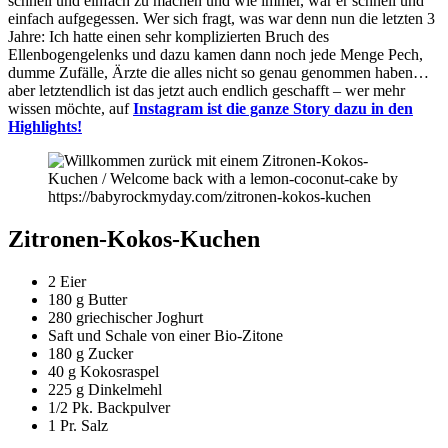
schnell und einfach zu machen und wie immer, war er schnell und
einfach aufgegessen. Wer sich fragt, was war denn nun die letzten 3
Jahre: Ich hatte einen sehr komplizierten Bruch des
Ellenbogengelenks und dazu kamen dann noch jede Menge Pech,
dumme Zufälle, Ärzte die alles nicht so genau genommen haben…
aber letztendlich ist das jetzt auch endlich geschafft – wer mehr
wissen möchte, auf
Instagram ist die ganze Story dazu in den
Highlights!
Zitronen-Kokos-Kuchen
2 Eier
180 g Butter
280 griechischer Joghurt
Saft und Schale von einer Bio-Zitone
180 g Zucker
40 g Kokosraspel
225 g Dinkelmehl
1/2 Pk. Backpulver
1 Pr. Salz