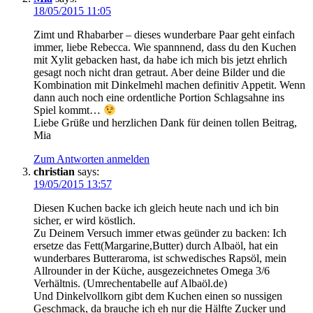
18/05/2015 11:05
Zimt und Rhabarber – dieses wunderbare Paar geht einfach
immer, liebe Rebecca. Wie spannnend, dass du den Kuchen
mit Xylit gebacken hast, da habe ich mich bis jetzt ehrlich
gesagt noch nicht dran getraut. Aber deine Bilder und die
Kombination mit Dinkelmehl machen definitiv Appetit. Wenn
dann auch noch eine ordentliche Portion Schlagsahne ins
Spiel kommt…
Liebe Grüße und herzlichen Dank für deinen tollen Beitrag,
Mia
Zum Antworten anmelden
christian
says:
19/05/2015 13:57
Diesen Kuchen backe ich gleich heute nach und ich bin
sicher, er wird köstlich.
Zu Deinem Versuch immer etwas geünder zu backen: Ich
ersetze das Fett(Margarine,Butter) durch Albaöl, hat ein
wunderbares Butteraroma, ist schwedisches Rapsöl, mein
Allrounder in der Küche, ausgezeichnetes Omega 3/6
Verhältnis. (Umrechentabelle auf Albaöl.de)
Und Dinkelvollkorn gibt dem Kuchen einen so nussigen
Geschmack, da brauche ich eh nur die Hälfte Zucker und