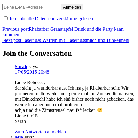
Ich habe die Datenschutzerklärung gelesen
Beitragsnavigation
Previous post
Rhabarber Granatapfel Drink und die Party kann
kommen
Next post
Haselnuss Waffeln mit Haselnussmilch und Dinkelmehl
Join the Conversation
Sarah
says:
17/05/2015 20:48
Liebe Rebecca,
der sieht ja wunderbar aus. Ich mag ja Rhabarber sehr. Wir
probieren mittlerweile auch gerne mal mit Zuckeralternativen,
mit Dinkelmehl habe ich süß bisher noch nicht gebacken, das
werde ich aber auch mal probieren…
achja und die Zimtstreusel *seufz* lecker.
Liebe Grüße
Sarah
Zum Antworten anmelden
Mia
says: