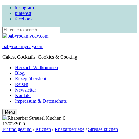
instagram
pinterest
facebook
babyrockmyday.com
Cakes, Cocktails, Cookies & Cooking
Herzlich Willkommen
Blog
Rezeptübersicht
Reisen
Newsletter
Kontakt
Impressum & Datenschutz
Search
Menu
17/05/2015
Fit und gesund
/
Kuchen
/
Rhabarberliebe
/
Streuselkuchen