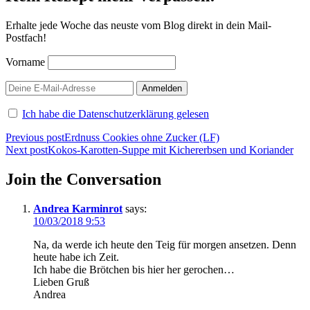
Erhalte jede Woche das neuste vom Blog direkt in dein Mail-
Postfach!
Vorname
Ich habe die Datenschutzerklärung gelesen
Beitragsnavigation
Previous post
Erdnuss Cookies ohne Zucker (LF)
Next post
Kokos-Karotten-Suppe mit Kichererbsen und Koriander
Join the Conversation
Andrea Karminrot
says:
10/03/2018 9:53
Na, da werde ich heute den Teig für morgen ansetzen. Denn
heute habe ich Zeit.
Ich habe die Brötchen bis hier her gerochen…
Lieben Gruß
Andrea