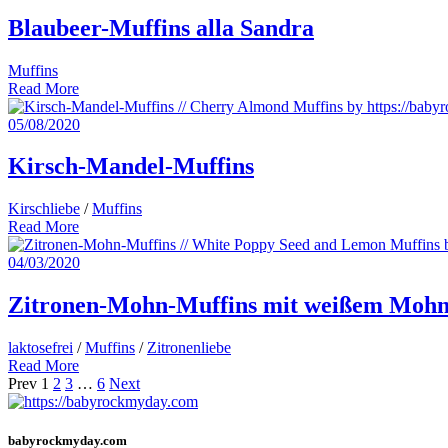
Blaubeer-Muffins alla Sandra
Muffins
Read More
05/08/2020
Kirsch-Mandel-Muffins
Kirschliebe
/
Muffins
Read More
04/03/2020
Zitronen-Mohn-Muffins mit weißem Moh
laktosefrei
/
Muffins
/
Zitronenliebe
Read More
Posts
Prev
1
2
3
…
6
Next
navigation
babyrockmyday.com