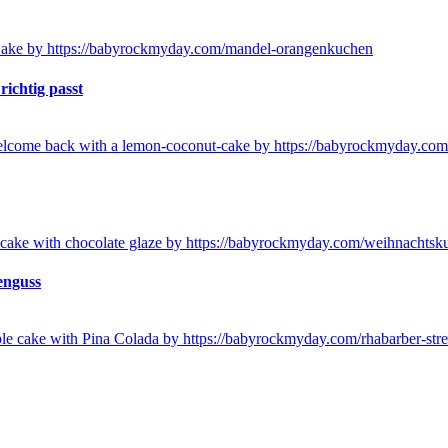
ichtig passt
enguss