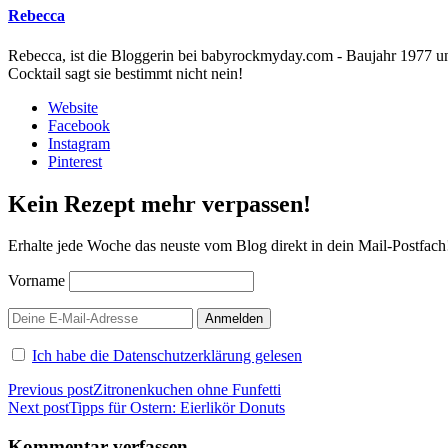
Rebecca
Rebecca, ist die Bloggerin bei babyrockmyday.com - Baujahr 1977 und 
Cocktail sagt sie bestimmt nicht nein!
Website
Facebook
Instagram
Pinterest
Kein Rezept mehr verpassen!
Erhalte jede Woche das neuste vom Blog direkt in dein Mail-Postfach
Vorname
Ich habe die Datenschutzerklärung gelesen
Beitragsnavigation
Previous post
Zitronenkuchen ohne Funfetti
Next post
Tipps für Ostern: Eierlikör Donuts
Kommentar verfassen