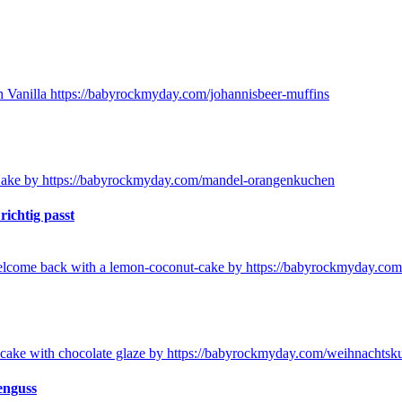
ichtig passt
enguss