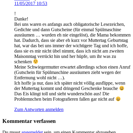
11/05/2017 10:53
!
Danke!
Bei uns waren es anfangs auch obligatorische Lesezeichen,
Gedichte und dann Gutscheine (für einmal Spülmaschine
ausräumen … wurden eh nie eingelöst), die Mama bekommen
hat. Dadurch, dass sie aber eh kurz vor Muttertag Geburtstag
hat, war das bei uns immer der wichtigere Tag und ich hoffe,
dass sie es mir nicht übel nimmt, dass ich nicht am zweiten
Maisonntag verrückt hin und her hüpfe, um ihr was zu
schenken
Meine Schwiegermutter erwartet allerdings schon einen Anruf
(Gutschein für Spülmaschine ausräumen zieht wegen der
Entfernung wohl nicht …).
Ich hoffe ja nur, dass ich später nicht völlig ausflippe, wenn
der Muttertag kommt und dringend Geschenke brauche
Das Eis klingt toll und sieht wunderschön aus! Die
Problemnchen beim Fotografieren fallen gar nicht auf
Zum Antworten anmelden
Kommentar verfassen
Du musst
angemeldet
sein, um einen Kommentar abzugeben.