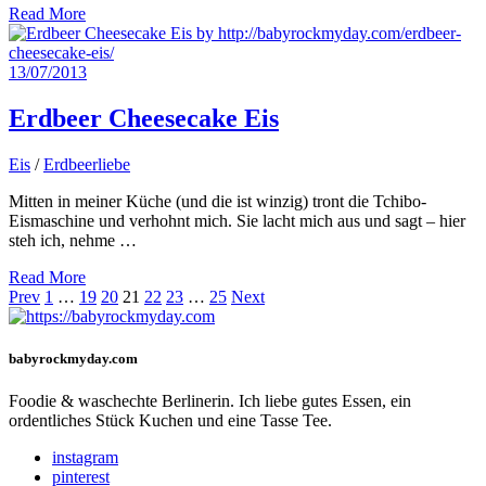
Read More
13/07/2013
Erdbeer Cheesecake Eis
Eis
/
Erdbeerliebe
Mitten in meiner Küche (und die ist winzig) tront die Tchibo-
Eismaschine und verhohnt mich. Sie lacht mich aus und sagt – hier
steh ich, nehme …
Read More
Posts
Prev
1
…
19
20
21
22
23
…
25
Next
navigation
babyrockmyday.com
Foodie & waschechte Berlinerin. Ich liebe gutes Essen, ein
ordentliches Stück Kuchen und eine Tasse Tee.
instagram
pinterest