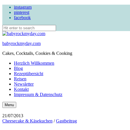
instagram
pinterest
facebook
babyrockmyday.com
Cakes, Cocktails, Cookies & Cooking
Herzlich Willkommen
Blog
Rezeptübersicht
Reisen
Newsletter
Kontakt
Impressum & Datenschutz
Search
Menu
21/07/2013
Cheesecake & Käsekuchen
/
Gastbeitrag