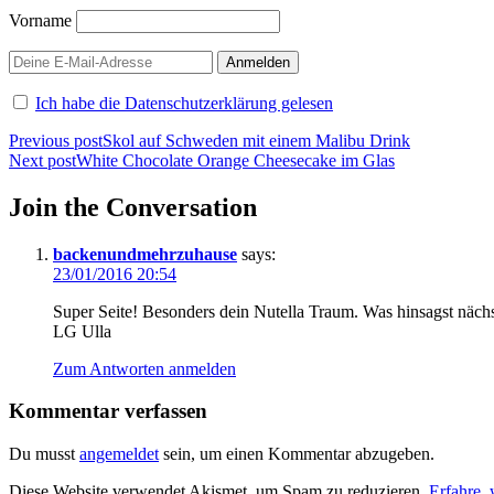
Vorname
Ich habe die Datenschutzerklärung gelesen
Beitragsnavigation
Previous post
Skol auf Schweden mit einem Malibu Drink
Next post
White Chocolate Orange Cheesecake im Glas
Join the Conversation
backenundmehrzuhause
says:
23/01/2016 20:54
Super Seite! Besonders dein Nutella Traum. Was hinsagst näch
LG Ulla
Zum Antworten anmelden
Kommentar verfassen
Du musst
angemeldet
sein, um einen Kommentar abzugeben.
Diese Website verwendet Akismet, um Spam zu reduzieren.
Erfahre,