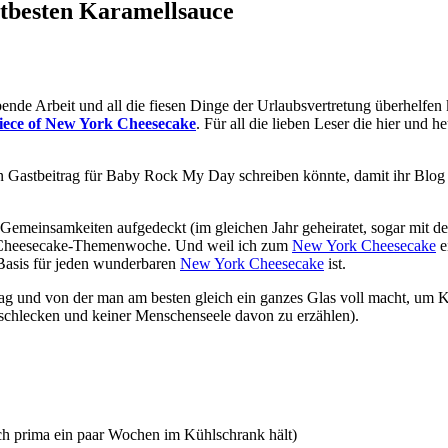
ltbesten Karamellsauce
bende Arbeit und all die fiesen Dinge der Urlaubsvertretung überhelfen
piece of New York Cheesecake
. Für all die lieben Leser die hier und
 Gastbeitrag für Baby Rock My Day schreiben könnte, damit ihr Blog n
Gemeinsamkeiten aufgedeckt (im gleichen Jahr geheiratet, sogar mit 
k Cheesecake-Themenwoche. Und weil ich zum
New York Cheesecake
e
 Basis für jeden wunderbaren
New York Cheesecake
ist.
ag und von der man am besten gleich ein ganzes Glas voll macht, um K
schlecken und keiner Menschenseele davon zu erzählen).
sich prima ein paar Wochen im Kühlschrank hält)