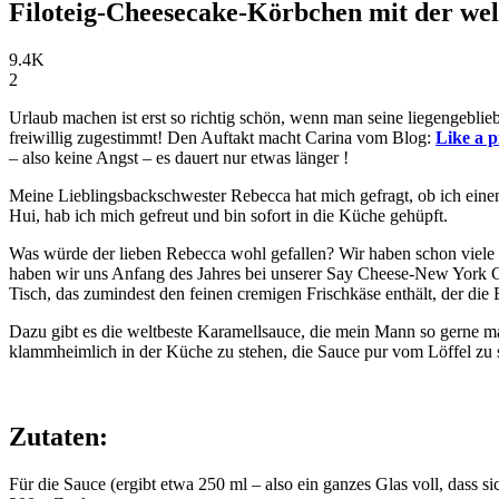
Filoteig-Cheesecake-Körbchen mit der we
9.4K
2
Urlaub machen ist erst so richtig schön, wenn man seine liegengeblie
freiwillig zugestimmt! Den Auftakt macht Carina vom Blog:
Like a 
– also keine Angst – es dauert nur etwas länger !
Meine Lieblingsbackschwester Rebecca hat mich gefragt, ob ich einen
Hui, hab ich mich gefreut und bin sofort in die Küche gehüpft.
Was würde der lieben Rebecca wohl gefallen? Wir haben schon viele 
haben wir uns Anfang des Jahres bei unserer Say Cheese-New Yor
Tisch, das zumindest den feinen cremigen Frischkäse enthält, der die
Dazu gibt es die weltbeste Karamellsauce, die mein Mann so gerne m
klammheimlich in der Küche zu stehen, die Sauce pur vom Löffel zu 
Zutaten:
Für die Sauce (ergibt etwa 250 ml – also ein ganzes Glas voll, dass 