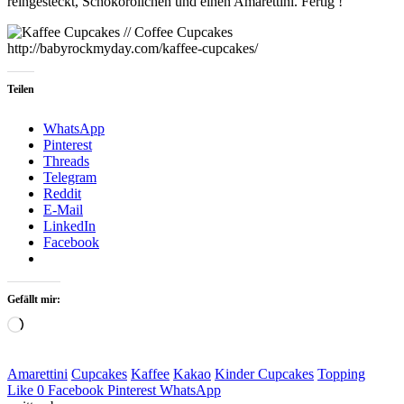
reingesteckt, Schokoröllchen und einen Amarettini. Fertig !
Teilen
WhatsApp
Pinterest
Threads
Telegram
Reddit
E-Mail
LinkedIn
Facebook
Gefällt mir:
Loading…
Amarettini
Cupcakes
Kaffee
Kakao
Kinder Cupcakes
Topping
Like
0
Facebook
Pinterest
WhatsApp