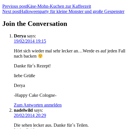
Beitragsnavigation
Previous post
Käse-Mohn-Kuchen zur Kaffeezeit
Next post
Halloweenparty für kleine Monster und große Gespenster
Join the Conversation
Derya
says:
19/02/2014 19:15
Hört sich wieder mal sehr lecker an…Werde es auf jeden Fall
nach backen
Danke für´s Rezept!
liebe Grüße
Derya
-Happy Cake Cologne-
Zum Antworten anmelden
nadelwild
says:
20/02/2014 20:29
Die sehen lecker aus. Danke für`s Teilen.