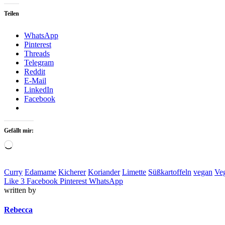
Teilen
WhatsApp
Pinterest
Threads
Telegram
Reddit
E-Mail
LinkedIn
Facebook
Gefällt mir:
Loading…
Curry
Edamame
Kicherer
Koriander
Limette
Süßkartoffeln
vegan
Ve
Like
3
Facebook
Pinterest
WhatsApp
written by
Rebecca