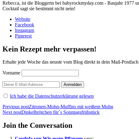
Rebecca, ist die Bloggerin bei babyrockmyday.com - Baujahr 1977 und 
Cocktail sagt sie bestimmt nicht nein!
Website
Facebook
Instagram
Pinterest
Kein Rezept mehr verpassen!
Erhalte jede Woche das neuste vom Blog direkt in dein Mail-Postfach
Vorname
Ich habe die Datenschutzerklärung gelesen
Beitragsnavigation
Previous post
Zitronen-Mohn-Muffins mit weißem Mohn
Next post
Dinkelbrötchen für´s Sonntagsfrühstück
Join the Conversation
Cordula von Wir essen Pflanzen
says: