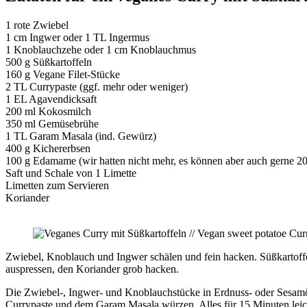
1 rote Zwiebel
1 cm Ingwer oder 1 TL Ingermus
1 Knoblauchzehe oder 1 cm Knoblauchmus
500 g Süßkartoffeln
160 g Vegane Filet-Stücke
2 TL Currypaste (ggf. mehr oder weniger)
1 EL Agavendicksaft
200 ml Kokosmilch
350 ml Gemüsebrühe
1 TL Garam Masala (ind. Gewürz)
400 g Kichererbsen
100 g Edamame (wir hatten nicht mehr, es können aber auch gerne 20
Saft und Schale von 1 Limette
Limetten zum Servieren
Koriander
Zwiebel, Knoblauch und Ingwer schälen und fein hacken. Süßkartoffe
auspressen, den Koriander grob hacken.
Die Zwiebel-, Ingwer- und Knoblauchstücke in Erdnuss- oder Sesamö
Currypaste und dem Garam Masala würzen. Alles für 15 Minuten leich