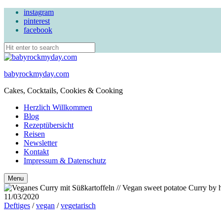
instagram
pinterest
facebook
babyrockmyday.com
Cakes, Cocktails, Cookies & Cooking
Herzlich Willkommen
Blog
Rezeptübersicht
Reisen
Newsletter
Kontakt
Impressum & Datenschutz
Search
Menu
11/03/2020
Deftiges
/
vegan
/
vegetarisch