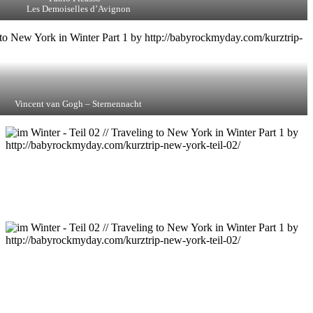
Les Demoiselles d’Avignon
Vincent van Gogh – Sternennacht