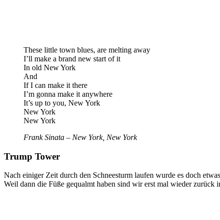
These little town blues, are melting away
I’ll make a brand new start of it
In old New York
And
If I can make it there
I’m gonna make it anywhere
It’s up to you, New York
New York
New York
Frank Sinata – New York, New York
Trump Tower
Nach einiger Zeit durch den Schneesturm laufen wurde es doch etwas 
Weil dann die Füße gequalmt haben sind wir erst mal wieder zurück i