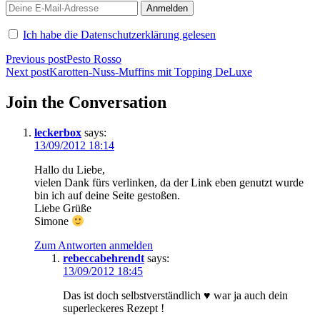
Ich habe die Datenschutzerklärung gelesen
Beitragsnavigation
Previous post
Pesto Rosso
Next post
Karotten-Nuss-Muffins mit Topping DeLuxe
Join the Conversation
leckerbox
says:
13/09/2012 18:14
Hallo du Liebe,
vielen Dank fürs verlinken, da der Link eben genutzt wurde
bin ich auf deine Seite gestoßen.
Liebe Grüße
Simone
Zum Antworten anmelden
rebeccabehrendt
says:
13/09/2012 18:45
Das ist doch selbstverständlich ♥ war ja auch dein
superleckeres Rezept !