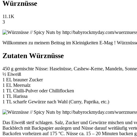
Würznüsse
11.1K
3
Willkommen zu meinem Beitrag im Kleinigkeiten E-Mag ! Würznüsse s
Zutaten Würznüsse
450 g gemischte Nüsse: Haselnüsse, Cashew-Kerne, Mandeln, Sonne
½ Eiweiß
1 EL brauner Zucker
1 EL Meersalz
1 TL Chilli-Pulver oder Chilliflocken
1 TL Harissa
1 TL scharfe Gewürze nach Wahl (Curry, Paprika, etc.)
Das Eiweiß steif schlagen. Salz, Zucker und Gewürze mischen und vo
Backblech mit Backpapier auslegen und Nüsse darauf weitläufig verte
Backofen vorheizen auf 175 °C. Nüsse ca. 15 – 20 Minuten backen gg