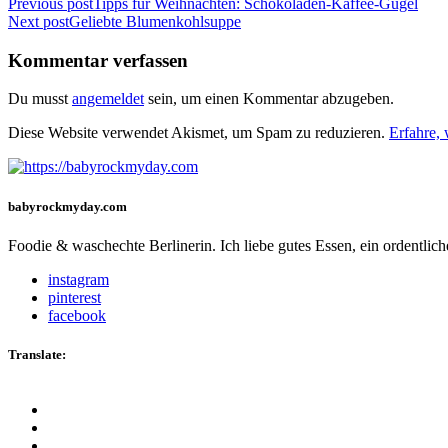
Beitragsnavigation
Previous post
Tipps für Weihnachten: Schokoladen-Kaffee-Gugel
Next post
Geliebte Blumenkohlsuppe
Kommentar verfassen
Du musst
angemeldet
sein, um einen Kommentar abzugeben.
Diese Website verwendet Akismet, um Spam zu reduzieren.
Erfahre,
babyrockmyday.com
Foodie & waschechte Berlinerin. Ich liebe gutes Essen, ein ordentli
instagram
pinterest
facebook
Translate: