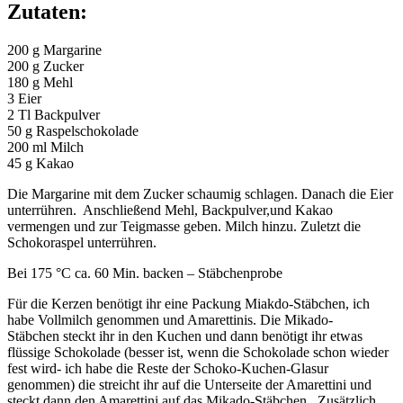
Zutaten:
200 g Margarine
200 g Zucker
180 g Mehl
3 Eier
2 Tl Backpulver
50 g Raspelschokolade
200 ml Milch
45 g Kakao
Die Margarine mit dem Zucker schaumig schlagen. Danach die Eier
unterrühren. Anschließend Mehl, Backpulver,und Kakao
vermengen und zur Teigmasse geben. Milch hinzu. Zuletzt die
Schokoraspel unterrühren.
Bei 175 °C ca. 60 Min. backen – Stäbchenprobe
Für die Kerzen benötigt ihr eine Packung Miakdo-Stäbchen, ich
habe Vollmilch genommen und Amarettinis. Die Mikado-
Stäbchen steckt ihr in den Kuchen und dann benötigt ihr etwas
flüssige Schokolade (besser ist, wenn die Schokolade schon wieder
fest wird- ich habe die Reste der Schoko-Kuchen-Glasur
genommen) die streicht ihr auf die Unterseite der Amarettini und
steckt dann den Amarettini auf das Mikado-Stäbchen. Zusätzlich