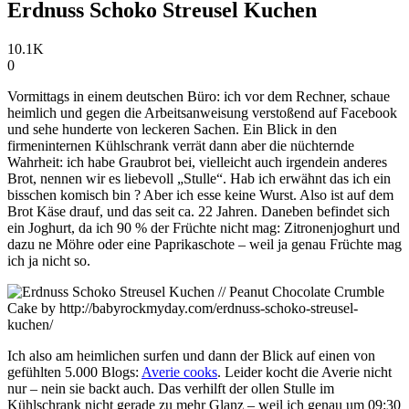
Erdnuss Schoko Streusel Kuchen
10.1K
0
Vormittags in einem deutschen Büro: ich vor dem Rechner, schaue
heimlich und gegen die Arbeitsanweisung verstoßend auf Facebook
und sehe hunderte von leckeren Sachen. Ein Blick in den
firmeninternen Kühlschrank verrät dann aber die nüchternde
Wahrheit: ich habe Graubrot bei, vielleicht auch irgendein anderes
Brot, nennen wir es liebevoll „Stulle“. Hab ich erwähnt das ich ein
bisschen komisch bin ? Aber ich esse keine Wurst. Also ist auf dem
Brot Käse drauf, und das seit ca. 22 Jahren. Daneben befindet sich
ein Joghurt, da ich 90 % der Früchte nicht mag: Zitronenjoghurt und
dazu ne Möhre oder eine Paprikaschote – weil ja genau Früchte mag
ich ja nicht so.
Ich also am heimlichen surfen und dann der Blick auf einen von
gefühlten 5.000 Blogs:
Averie cooks
. Leider kocht die Averie nicht
nur – nein sie backt auch. Das verhilft der ollen Stulle im
Kühlschrank nicht gerade zu mehr Glanz – weil ich genau um 09:30