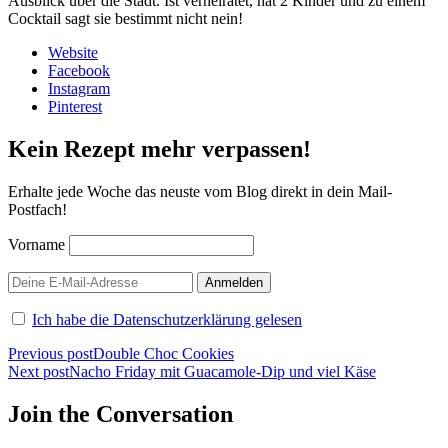
Ausblick über die Stadt. Ist verheiratet, hat 2 Kinder und zu einem
Cocktail sagt sie bestimmt nicht nein!
Website
Facebook
Instagram
Pinterest
Kein Rezept mehr verpassen!
Erhalte jede Woche das neuste vom Blog direkt in dein Mail-
Postfach!
Vorname
Ich habe die Datenschutzerklärung gelesen
Beitragsnavigation
Previous post
Double Choc Cookies
Next post
Nacho Friday mit Guacamole-Dip und viel Käse
Join the Conversation